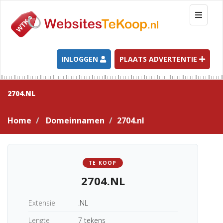
T
o
g
g
l
INLOGGEN
PLAATS ADVERTENTIE
e
n
a
2704.NL
v
i
Home
Domeinnamen
2704.nl
g
a
t
i
TE KOOP
o
2704.NL
n
Extensie
.NL
Lengte
7 tekens