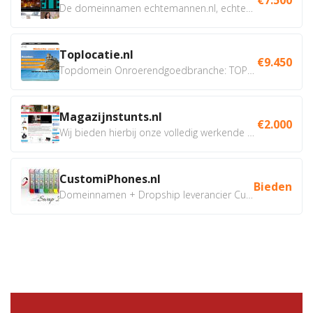
De domeinnamen echtemannen.nl, echtemannen.be en...
Toplocatie.nl
€9.450
Topdomein Onroerendgoedbranche: TOPLOCATIE.nl Betreft:...
Magazijnstunts.nl
€2.000
Wij bieden hierbij onze volledig werkende webshop aan ivm...
CustomiPhones.nl
Bieden
Domeinnamen + Dropship leverancier CustomiPhones.nl €350...