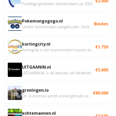
€2.000
Prachtige generieke domeinnaam uit 2002 eventueel met social...
Pokemongogogo.nl
Bieden
Unieke domeinnaam aangeboden. Deze Domeinnamen hebben...
kortingcity.nl
€1.750
Kortingcity is een tussenstation tussen de winkelier,...
UITGAANIN.nl
€5.000
UITGAANIN.NL is dé website van Nederland waarop jij...
groningen.io
€80.000
De .io extensie wordt vooral gebruikt voor innovatie, bio en...
echtemannen.nl
€7.500