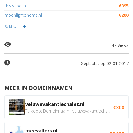
thisiscool.nl
€395
moonlightcinema.nl
€200
Bekijk alle
47 Views
Geplaatst op 02-01-2017
MEER IN DOMEINNAMEN
veluwevakantiechalet.nl
€300
Te koop: Domeinnaam : veluwevakantiechalet.nl Bent u...
meevallers.nl