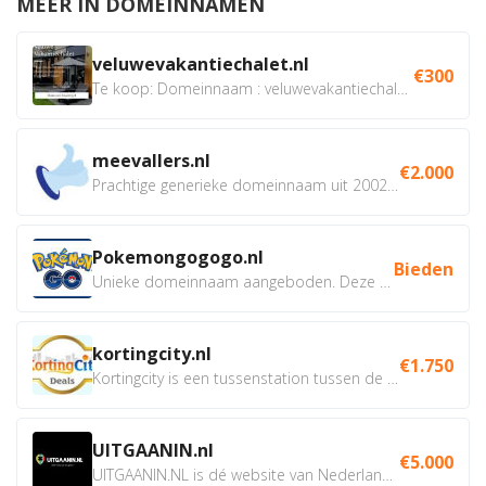
MEER IN DOMEINNAMEN
veluwevakantiechalet.nl
€300
Te koop: Domeinnaam : veluwevakantiechalet.nl Bent u...
meevallers.nl
€2.000
Prachtige generieke domeinnaam uit 2002 eventueel met social...
Pokemongogogo.nl
Bieden
Unieke domeinnaam aangeboden. Deze Domeinnamen hebben...
kortingcity.nl
€1.750
Kortingcity is een tussenstation tussen de winkelier,...
UITGAANIN.nl
€5.000
UITGAANIN.NL is dé website van Nederland waarop jij...