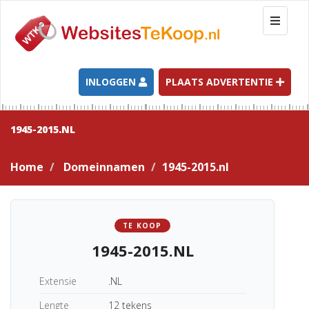
T
o
g
g
l
INLOGGEN
PLAATS ADVERTENTIE
e
n
a
1945-2015.NL
v
i
Home
Domeinnamen
1945-2015.nl
g
a
t
i
TE KOOP
o
1945-2015.NL
n
Extensie
.NL
Lengte
12 tekens