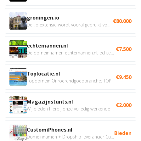
groningen.io
€80.000
De .io extensie wordt vooral gebruikt voor innovatie, bio en...
echtemannen.nl
€7.500
De domeinnamen echtemannen.nl, echtemannen.be en...
Toplocatie.nl
€9.450
Topdomein Onroerendgoedbranche: TOPLOCATIE.nl Betreft:...
Magazijnstunts.nl
€2.000
Wij bieden hierbij onze volledig werkende webshop aan ivm...
CustomiPhones.nl
Bieden
Domeinnamen + Dropship leverancier CustomiPhones.nl €350...