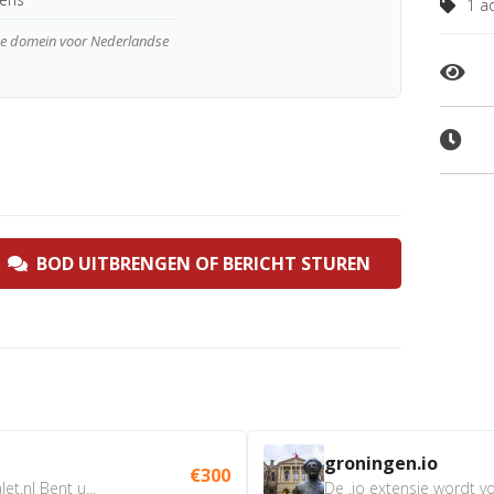
1 ad
wde domein voor Nederlandse
BOD UITBRENGEN OF BERICHT STUREN
groningen.io
€300
t.nl Bent u...
De .io extensie wordt vo