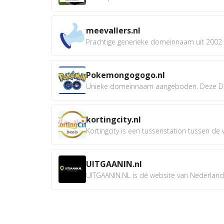
meevallers.nl
Prachtige generieke domeinnaam uit 2002 e
Pokemongogogo.nl
Unieke domeinnaam aangeboden. Deze D
kortingcity.nl
Kortingcity is een tussenstation tussen de wi
UITGAANIN.nl
UITGAANIN.NL is dé website van Nederland w