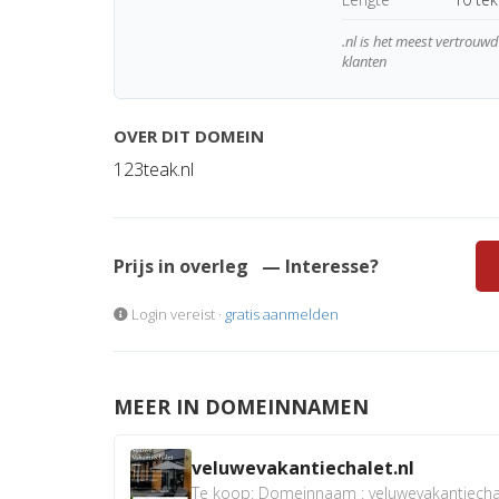
.nl is het meest vertrou
klanten
OVER DIT DOMEIN
123teak.nl
Prijs in overleg
— Interesse?
Login vereist ·
gratis aanmelden
MEER IN DOMEINNAMEN
veluwevakantiechalet.nl
Te koop: Domeinnaam : veluwevakantiechale