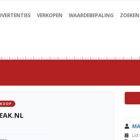
DVERTENTIES
VERKOPEN
WAARDEBEPALING
ZOEKEN
 KOOP
EAK.NL
MA
Lid 
kens