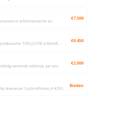
€7.500
annen.nl, echtemannen.be en...
€9.450
dbranche: TOPLOCATIE.nl Betreft:...
€2.000
 volledig werkende webshop aan ivm...
Bieden
 leverancier CustomiPhones.nl €350...