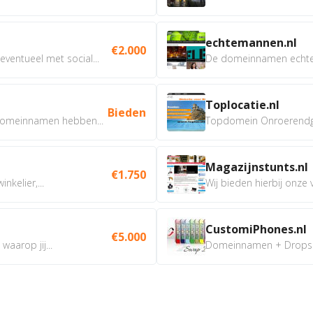
echtemannen.nl
€2.000
ventueel met social...
De domeinnamen echtem
Toplocatie.nl
Bieden
omeinnamen hebben...
Topdomein Onroerendgoe
Magazijnstunts.nl
€1.750
nkelier,...
Wij bieden hierbij onze
CustomiPhones.nl
€5.000
aarop jij...
Domeinnamen + Dropship