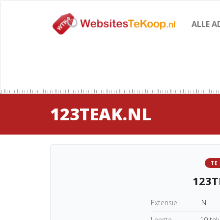
ALLE A
123TEAK.NL
TE
123T
Extensie
.NL
Lengte
10 te