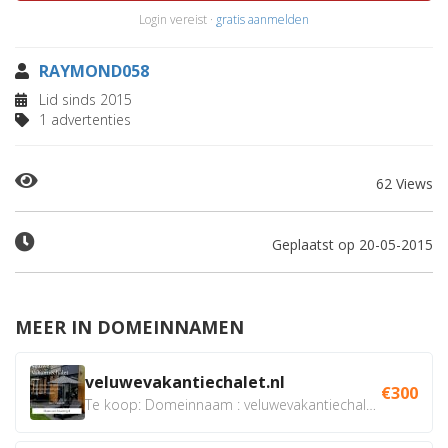
Login vereist ·
gratis aanmelden
RAYMOND058
Lid sinds 2015
1 advertenties
62 Views
Geplaatst op 20-05-2015
MEER IN DOMEINNAMEN
veluwevakantiechalet.nl
€300
Te koop: Domeinnaam : veluwevakantiechalet.nl Bent u...