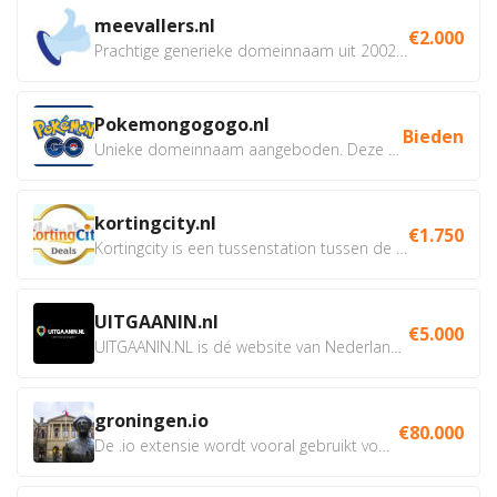
meevallers.nl
€2.000
Prachtige generieke domeinnaam uit 2002 eventueel met social...
Pokemongogogo.nl
Bieden
Unieke domeinnaam aangeboden. Deze Domeinnamen hebben...
kortingcity.nl
€1.750
Kortingcity is een tussenstation tussen de winkelier,...
UITGAANIN.nl
€5.000
UITGAANIN.NL is dé website van Nederland waarop jij...
groningen.io
€80.000
De .io extensie wordt vooral gebruikt voor innovatie, bio en...