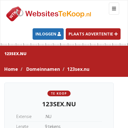
T
o
g
g
l
INLOGGEN
PLAATS ADVERTENTIE
e
n
a
123SEX.NU
v
i
Home
Domeinnamen
123sex.nu
g
a
t
i
TE KOOP
o
123SEX.NU
n
Extensie
.NU
Lengte
9 tekens