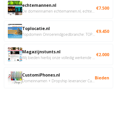
echtemannen.nl
€7.500
De domeinnamen echtemannen.nl, echtemannen.be en...
Toplocatie.nl
€9.450
Topdomein Onroerendgoedbranche: TOPLOCATIE.nl Betreft:...
Magazijnstunts.nl
€2.000
Wij bieden hierbij onze volledig werkende webshop aan ivm...
CustomiPhones.nl
Bieden
Domeinnamen + Dropship leverancier CustomiPhones.nl €350...