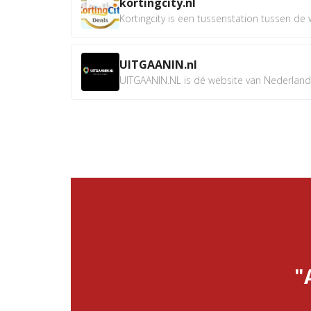
kortingcity.nl
Kortingcity is een tussenstation tussen de wi
UITGAANIN.nl
UITGAANIN.NL is dé website van Nederland w
"