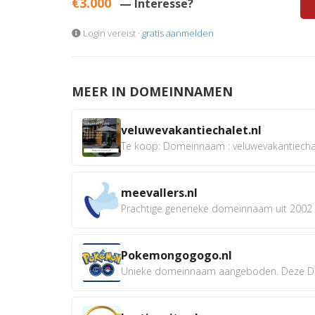
€3.000
— Interesse?
Login vereist ·
gratis aanmelden
MEER IN DOMEINNAMEN
veluwevakantiechalet.nl
Te koop: Domeinnaam : veluwevakantiechale
meevallers.nl
Prachtige generieke domeinnaam uit 2002 e
Pokemongogogo.nl
Unieke domeinnaam aangeboden. Deze D