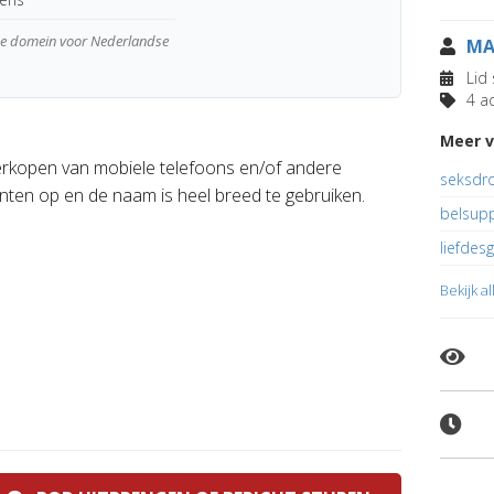
wde domein voor Nederlandse
MA
Lid 
4 ad
Meer v
rkopen van mobiele telefoons en/of andere
seksdr
nten op en de naam is heel breed te gebruiken.
belsupp
liefdes
Bekijk a