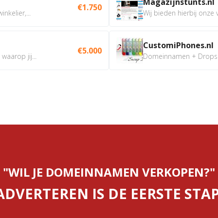
Magazijnstunts.nl
€1.750
nkelier,...
Wij bieden hierbij onze
CustomiPhones.nl
€5.000
aarop jij...
Domeinnamen + Dropship
"WIL JE DOMEINNAMEN VERKOPEN?"
ADVERTEREN IS DE EERSTE STAP