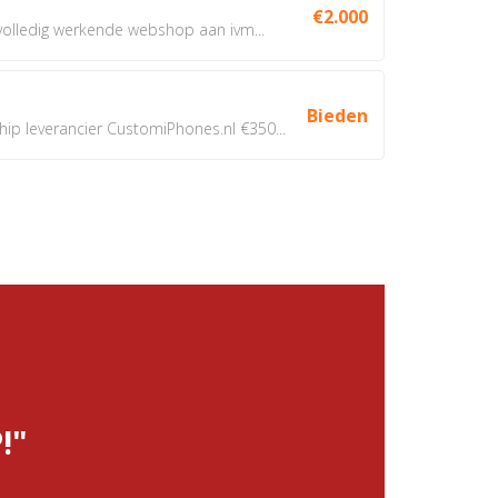
€2.000
 volledig werkende webshop aan ivm...
Bieden
 leverancier CustomiPhones.nl €350...
!"