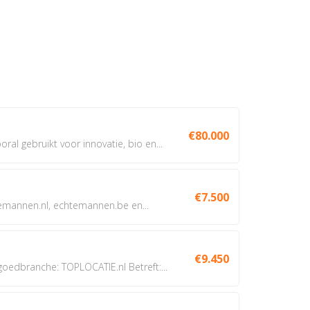
€80.000
oral gebruikt voor innovatie, bio en...
€7.500
annen.nl, echtemannen.be en...
€9.450
dbranche: TOPLOCATIE.nl Betreft:...