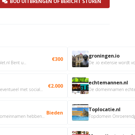
BOD UITBRENGEN OF BERICHT STUREN
groningen.io
€300
t.nl Bent u...
De .io extensie wordt vo
echtemannen.nl
€2.000
ventueel met social...
De domeinnamen echtem
Toplocatie.nl
Bieden
omeinnamen hebben...
Topdomein Onroerendgoe