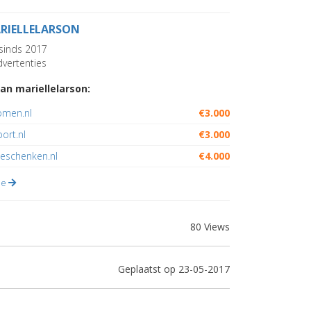
RIELLELARSON
sinds 2017
vertenties
an mariellelarson:
omen.nl
€3.000
ort.nl
€3.000
geschenken.nl
€4.000
lle
80 Views
Geplaatst op 23-05-2017