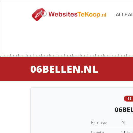
ALLE A
06BELLEN.NL
TE
06BE
Extensie
.NL
Lengte
11 te