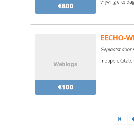
vrijwillig elke d
€800
EECHO-W
Geplaatst door 
moppen, Citaten,
€100