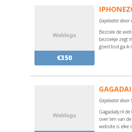
IPHONEZ
Geplaatst door
Bezoek de websi
bezoekje zegt m
goed bod ga ik n
€350
GAGADAI
Geplaatst door
Gagadaily.nl de
over ten van de
website is elk