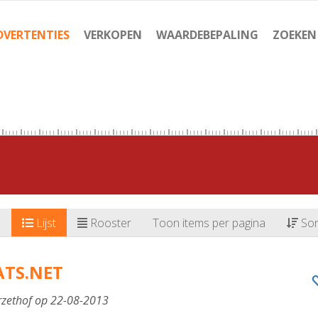
DVERTENTIES
VERKOPEN
WAARDEBEPALING
ZOEKEN
Lijst
Rooster
Toon items per pagina
Sor
ATS.NET
rzethof op 22-08-2013