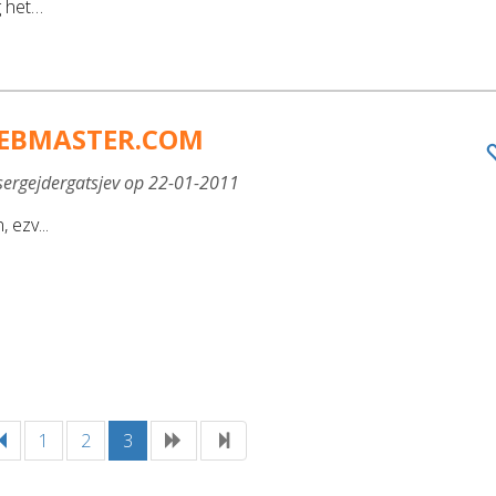
ag het…
EBMASTER.COM
sergejdergatsjev op 22-01-2011
 ezv...
1
2
3