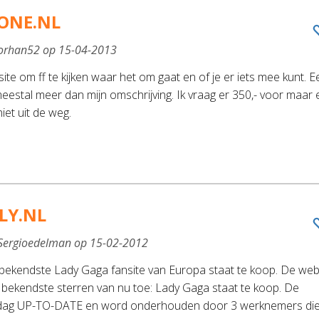
ONE.NL
 orhan52 op 15-04-2013
te om ff te kijken waar het om gaat en of je er iets mee kunt. E
eestal meer dan mijn omschrijving. Ik vraag er 350,- voor maar
iet uit de weg.
LY.NL
 Sergioedelman op 15-02-2012
 bekendste Lady Gaga fansite van Europa staat te koop. De we
 bekendste sterren van nu toe: Lady Gaga staat te koop. De
e dag UP-TO-DATE en word onderhouden door 3 werknemers di