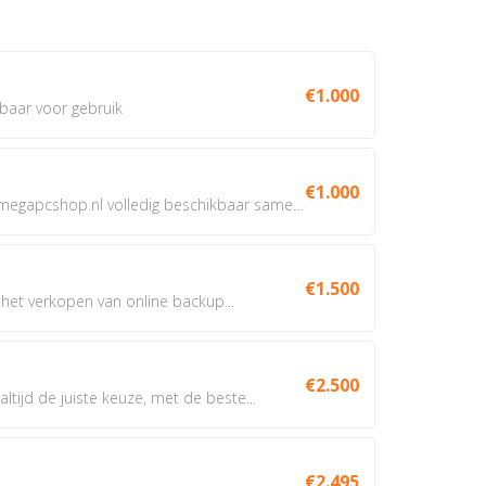
€1.000
baar voor gebruik
€1.000
Domeinnaam te koop: megapcshop.nl volledig beschikbaar samen...
€1.500
het verkopen van online backup...
€2.500
tijd de juiste keuze, met de beste...
€2.495