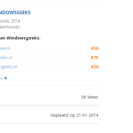
NDOWSGEEKS
sinds 2014
vertenties
van Windowsgeeks:
eek.nl
€50
eeks.nl
€75
sgeeks.nl
€50
lle
56 Views
Geplaatst op 21-01-2014