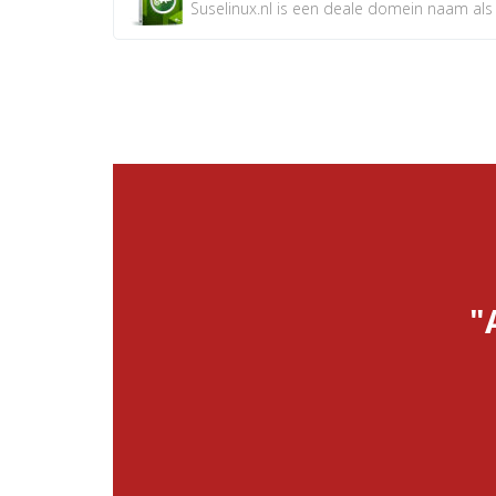
Suselinux.nl is een deale domein naam als d
"