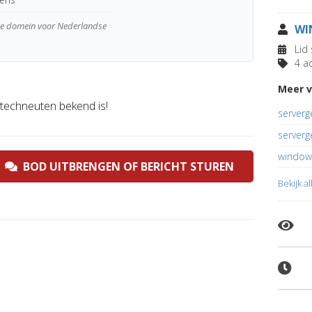
wde domein voor Nederlandse
WI
Lid 
4 ad
Meer 
 techneuten bekend is!
serverg
serverg
window
BOD UITBRENGEN OF BERICHT STUREN
Bekijk a