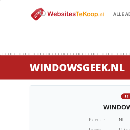
ALLE A
WINDOWSGEEK.NL
TE
WINDOW
Extensie
.NL
Lengte
14 te