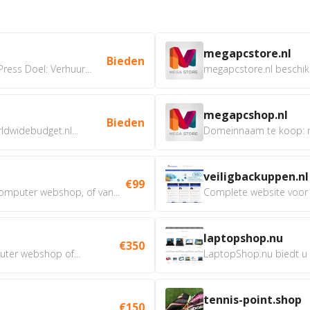
megapcstore.nl
Bieden
ress Doel: Verhuur...
megapcstore.nl beschik
megapcshop.nl
Bieden
dwidebudget.nl...
veiligbackuppen.nl
€99
mputer webshop, of van...
Complete website voor 
laptopshop.nu
€350
ter webshop of...
LaptopShop.nu biedt u al
tennis-point.shop
€150