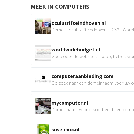
MEER IN COMPUTERS
oculusrifteindhoven.nl
Domein: oculusrifteindhoven.nl CMS: WordP
worldwidebudget.nl
Goedlopende website te koop, betreft worl
computeraanbieding.com
Op zoek naar een domeinnaam voor uw co
mycomputer.nl
Domeinnaam voor bijvoorbeeld een compu
suselinux.nl