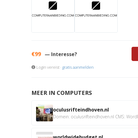
€99
— Interesse?
Login vereist ·
gratis aanmelden
MEER IN COMPUTERS
oculusrifteindhoven.nl
Domein: oculusrifteindhoven.nl CMS: WordP
worldwidebudget.nl