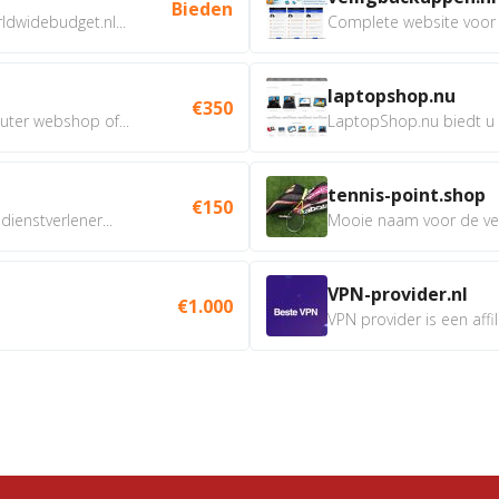
Bieden
dwidebudget.nl...
Complete website voor 
laptopshop.nu
€350
ter webshop of...
LaptopShop.nu biedt u al
tennis-point.shop
€150
ienstverlener...
Mooie naam voor de verk
VPN-provider.nl
€1.000
VPN provider is een affil