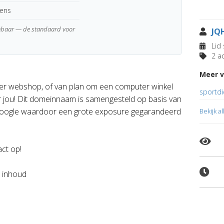
kens
enbaar — de standaard voor
JQ
Lid 
2 ad
Meer v
 webshop, of van plan om een computer winkel
sportd
r jou! Dit domeinnaam is samengesteld op basis van
 google waardoor een grote exposure gegarandeerd
Bekijk a
act op!
r inhoud