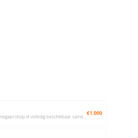
€1.000
Domeinnaam te koop: megapcshop.nl volledig beschikbaar samen...