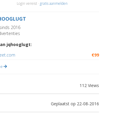
Login vereist ·
gratis aanmelden
HOOGLUGT
sinds 2016
vertenties
an jqhooglugt:
ieet.com
€99
lle
112 Views
Geplaatst op 22-08-2016