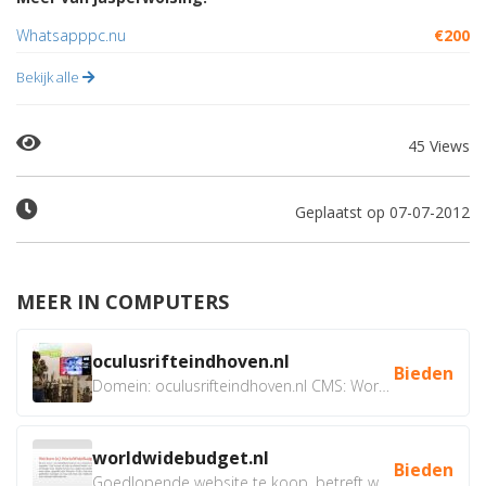
Whatsapppc.nu
€200
Bekijk alle
45 Views
Geplaatst op 07-07-2012
MEER IN COMPUTERS
oculusrifteindhoven.nl
Bieden
Domein: oculusrifteindhoven.nl CMS: WordPress Doel: Verhuur...
worldwidebudget.nl
Bieden
Goedlopende website te koop, betreft worldwidebudget.nl...