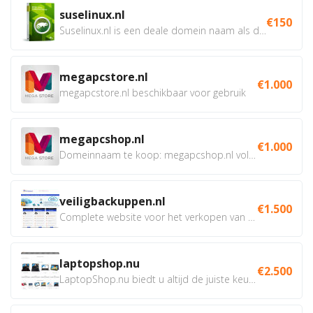
suselinux.nl
€150
Suselinux.nl is een deale domein naam als dienstverlener...
megapcstore.nl
€1.000
megapcstore.nl beschikbaar voor gebruik
megapcshop.nl
€1.000
Domeinnaam te koop: megapcshop.nl volledig beschikbaar samen...
veiligbackuppen.nl
€1.500
Complete website voor het verkopen van online backup...
laptopshop.nu
€2.500
LaptopShop.nu biedt u altijd de juiste keuze, met de beste...