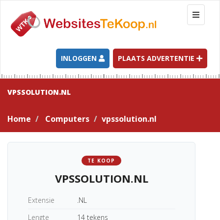
T
o
g
g
l
INLOGGEN
PLAATS ADVERTENTIE
e
n
a
VPSSOLUTION.NL
v
i
Home
Computers
vpssolution.nl
g
a
t
i
TE KOOP
o
VPSSOLUTION.NL
n
Extensie
.NL
Lengte
14 tekens