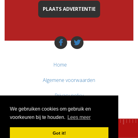
PLAATS ADVERTENTIE
Home
Algemene voorwaarden
Privacy policy
We gebruiken cookies om gebruik en
Contact / Support
voorkeuren bij te houden.
Lees meer
Got it!