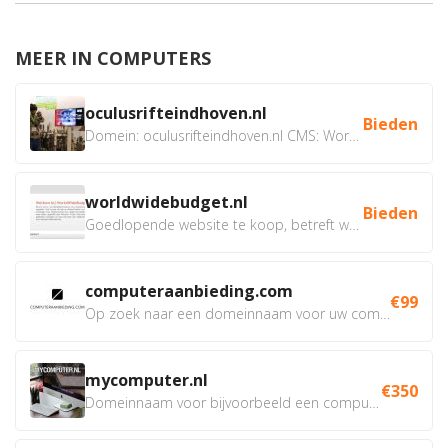
MEER IN COMPUTERS
oculusrifteindhoven.nl
Bieden
Domein: oculusrifteindhoven.nl CMS: WordPress Doel: Verhuur...
worldwidebudget.nl
Bieden
Goedlopende website te koop, betreft worldwidebudget.nl...
computeraanbieding.com
€99
Op zoek naar een domeinnaam voor uw computer webshop, of van...
mycomputer.nl
€350
Domeinnaam voor bijvoorbeeld een computer webshop of...