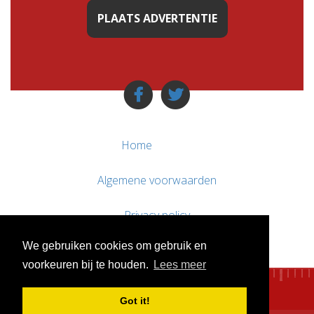
PLAATS ADVERTENTIE
Home
Algemene voorwaarden
Privacy policy
We gebruiken cookies om gebruik en
Contact / Support
voorkeuren bij te houden.
Lees meer
Got it!