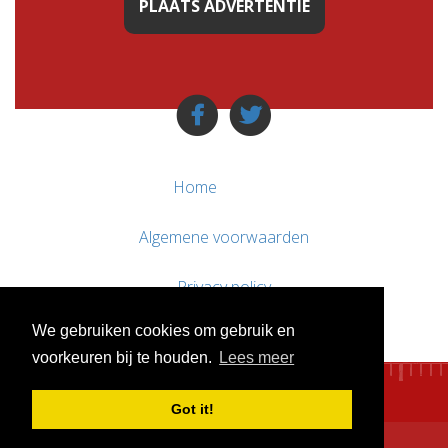
PLAATS ADVERTENTIE
Home
Algemene voorwaarden
Privacy policy
We gebruiken cookies om gebruik en
Contact / Support
voorkeuren bij te houden.
Lees meer
Got it!