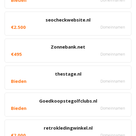
Bieden
Domeinnamen
seocheckwebsite.nl
€2.500
Domeinnamen
Zonnebank.net
€495
Domeinnamen
thestage.nl
Bieden
Domeinnamen
Goedkoopstegolfclubs.nl
Bieden
Domeinnamen
retrokledingwinkel.nl
€2.000
Domeinnamen