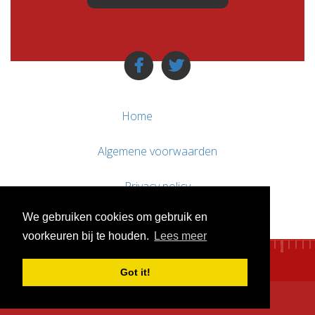
Home
Algemene voorwaarden
Privacy policy
We gebruiken cookies om gebruik en
Contact / Support
voorkeuren bij te houden.
Lees meer
Got it!
© WebsitesTeKoop.nl 2010 - 2026