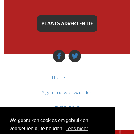
PLAATS ADVERTENTIE
Home
Algemene voorwaarden
Privacy policy
We gebruiken cookies om gebruik en
Contact / Support
voorkeuren bij te houden.
Lees meer