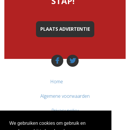
STAP!"
PLAATS ADVERTENTIE
Home
Algemene voorwaarden
Privacy policy
We gebruiken cookies om gebruik en
Contact / Support