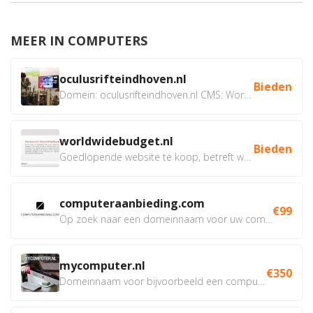
MEER IN COMPUTERS
oculusrifteindhoven.nl
Bieden
Domein: oculusrifteindhoven.nl CMS: WordPress Doel: Verhuur...
worldwidebudget.nl
Bieden
Goedlopende website te koop, betreft worldwidebudget.nl...
computeraanbieding.com
€99
Op zoek naar een domeinnaam voor uw computer webshop, of van...
mycomputer.nl
€350
Domeinnaam voor bijvoorbeeld een computer webshop of...