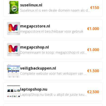
suselinux.nl
€150
Suselinux.nl is een deale domein naam als dienstverlener...
megapcstore.nl
€1.000
megapcstore.nl beschikbaar voor gebruik
megapcshop.nl
€1.000
Domeinnaam te koop: megapcshop.nl volledig beschikbaar samen...
veiligbackuppen.nl
€1.500
Complete website voor het verkopen van online backup...
laptopshop.nu
€2.500
LaptopShop.nu biedt u altijd de juiste keuze, met de beste...