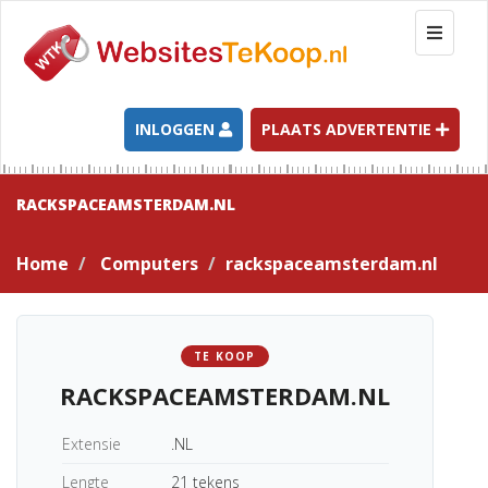
T
o
g
g
l
INLOGGEN
PLAATS ADVERTENTIE
e
n
a
RACKSPACEAMSTERDAM.NL
v
i
Home
Computers
rackspaceamsterdam.nl
g
a
t
i
TE KOOP
o
RACKSPACEAMSTERDAM.NL
n
Extensie
.NL
Lengte
21 tekens