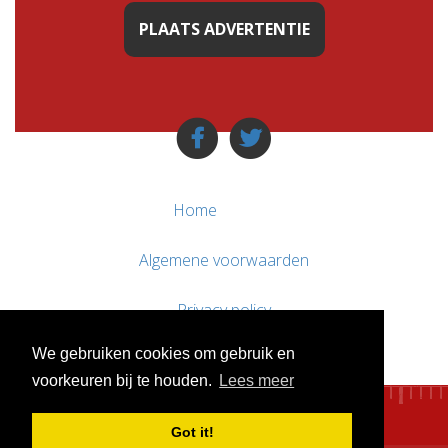
PLAATS ADVERTENTIE
Home
Algemene voorwaarden
Privacy policy
We gebruiken cookies om gebruik en
Contact / Support
voorkeuren bij te houden.
Lees meer
Got it!