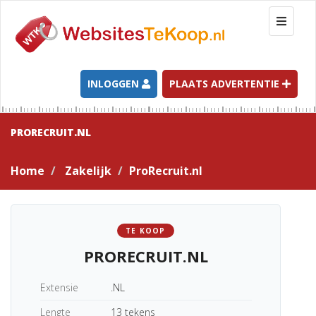
T
o
g
g
l
INLOGGEN
PLAATS ADVERTENTIE
e
n
a
PRORECRUIT.NL
v
i
Home
Zakelijk
ProRecruit.nl
g
a
t
i
TE KOOP
o
PRORECRUIT.NL
n
Extensie
.NL
Lengte
13 tekens