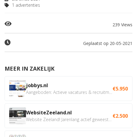
1 advertenties
239 Views
Geplaatst op 20-05-2021
MEER IN ZAKELIJK
jobbys.nl
€5.950
Aangeboden: Actieve vacatures & recruitment website....
WebsiteZeeland.nl
€2.500
Website Zeeland! Jarenlang actief geweest in Zeeland op...