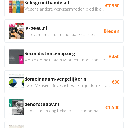
Seksgroothandel.nl
€7.950
Wegens andere werkzaamheden bied ik aan mijn professioneel...
la-beau.nl
Bieden
Ter overname: Internationaal Exclusief...
Socialdistanceapp.org
€450
Mooie domeinnaam voor een mooi concept! Incl.: - incl....
domeinnaam-vergelijker.nl
€30
Hallo Mensen, Bij deze bied ik mijn domein plus...
dehofstadbv.nl
€1.500
Sinds jaar en dag bekend als schoonmaakbedrijf