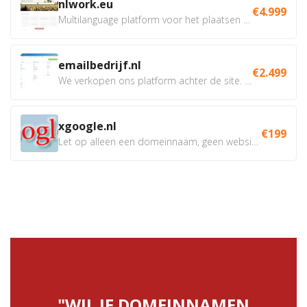
nlwork.eu
€4.999
Multilanguage platform voor het plaatsen en beheren van...
emailbedrijf.nl
€2.499
We verkopen ons platform achter de site. Het gaat dus niet...
xgoogle.nl
€199
Let op alleen een domeinnaam, geen website met inhoud....
"WIL JE DOMEINNAMEN