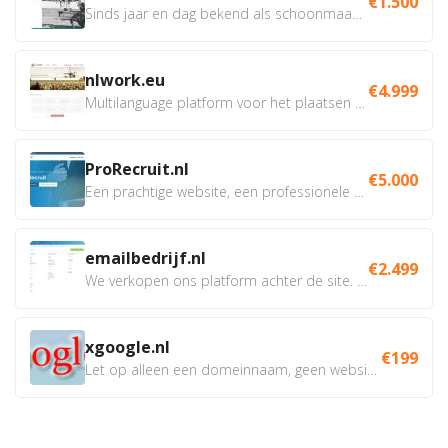
€1.500
Sinds jaar en dag bekend als schoonmaakbedrijf
nlwork.eu
€4.999
Multilanguage platform voor het plaatsen en beheren van...
ProRecruit.nl
€5.000
Een prachtige website, een professionele bedrijfsnaam,...
emailbedrijf.nl
€2.499
We verkopen ons platform achter de site. Het gaat dus niet...
xgoogle.nl
€199
Let op alleen een domeinnaam, geen website met inhoud....