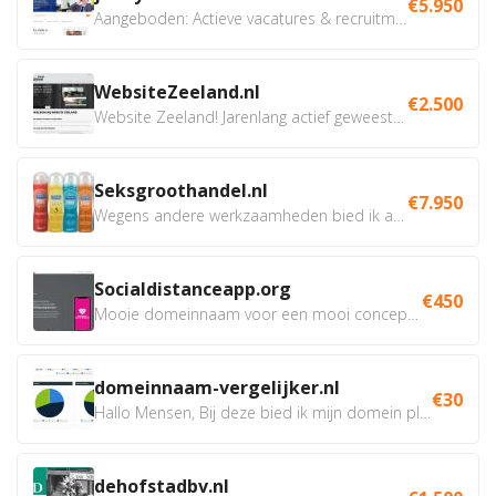
€5.950
Aangeboden: Actieve vacatures & recruitment website....
WebsiteZeeland.nl
€2.500
Website Zeeland! Jarenlang actief geweest in Zeeland op...
Seksgroothandel.nl
€7.950
Wegens andere werkzaamheden bied ik aan mijn professioneel...
Socialdistanceapp.org
€450
Mooie domeinnaam voor een mooi concept! Incl.: - incl....
domeinnaam-vergelijker.nl
€30
Hallo Mensen, Bij deze bied ik mijn domein plus...
dehofstadbv.nl