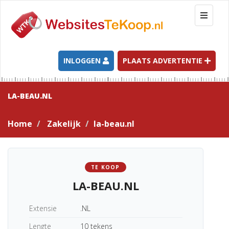
T
o
g
g
l
INLOGGEN
PLAATS ADVERTENTIE
e
n
a
LA-BEAU.NL
v
i
Home
Zakelijk
la-beau.nl
g
a
t
i
TE KOOP
o
LA-BEAU.NL
n
Extensie
.NL
Lengte
10 tekens