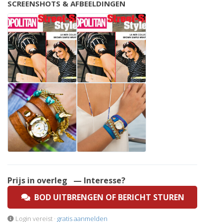
SCREENSHOTS & AFBEELDINGEN
Prijs in overleg
— Interesse?
BOD UITBRENGEN OF BERICHT STUREN
Login vereist ·
gratis aanmelden