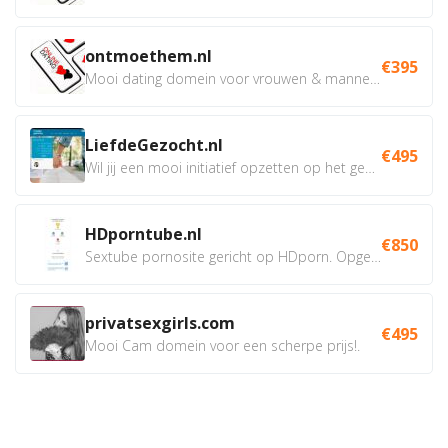
ontmoethem.nl
€395
Mooi dating domein voor vrouwen & mannen die op zoek...
LiefdeGezocht.nl
€495
Wil jij een mooi initiatief opzetten op het gebied van...
HDporntube.nl
€850
Sextube pornosite gericht op HDporn. Opgezet in WP, maakt...
privatsexgirls.com
€495
Mooi Cam domein voor een scherpe prijs!.