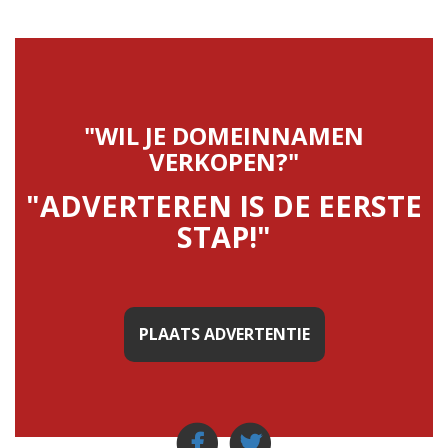
"WIL JE DOMEINNAMEN
VERKOPEN?"
"ADVERTEREN IS DE EERSTE
STAP!"
PLAATS ADVERTENTIE