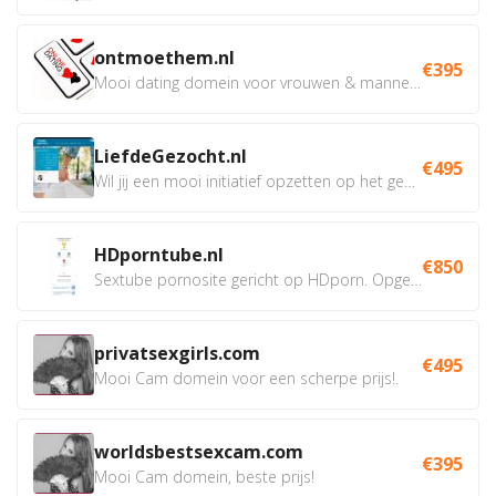
ontmoethem.nl
€395
Mooi dating domein voor vrouwen & mannen die op zoek...
LiefdeGezocht.nl
€495
Wil jij een mooi initiatief opzetten op het gebied van...
HDporntube.nl
€850
Sextube pornosite gericht op HDporn. Opgezet in WP, maakt...
privatsexgirls.com
€495
Mooi Cam domein voor een scherpe prijs!.
worldsbestsexcam.com
€395
Mooi Cam domein, beste prijs!