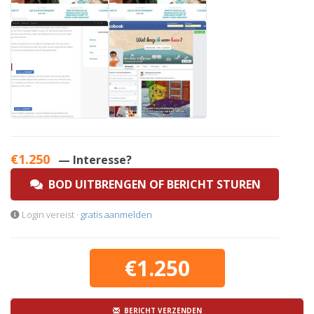
€1.250
— Interesse?
BOD UITBRENGEN OF BERICHT STUREN
Login vereist ·
gratis aanmelden
€1.250
BERICHT VERZENDEN