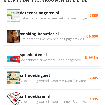
MEER IN DATING, VROUWEN EN LIEFDE
datevoorjongeren.nl
€389
Datevoorjongeren is een website waar jongeren elkaar kunnen...
smoking-beauties.nl
€6.000
Om persoonlijke redenen en tijdgebrek wil ik mijn site...
speeddaten.nl
Bieden
Speeddaten.nl wordt te koop aangeboden. De site voor single...
ontmoeting.net
€495
Mooi dating domein voor vrouwen & mannen die op zoek...
ontmoethaar.nl
€395
Mooi dating domein voor mannen & vrouwen die op zoek...