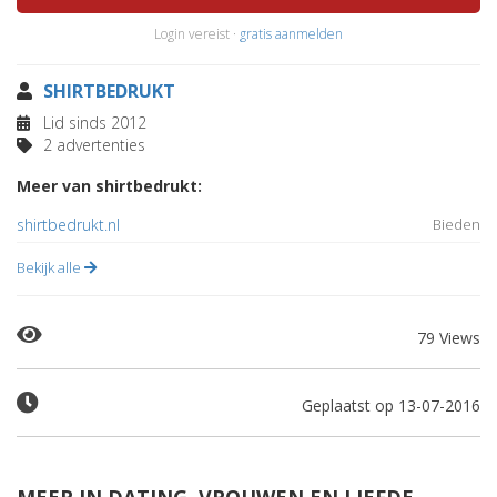
Login vereist ·
gratis aanmelden
SHIRTBEDRUKT
Lid sinds 2012
2 advertenties
Meer van shirtbedrukt:
shirtbedrukt.nl
Bieden
Bekijk alle
79 Views
Geplaatst op 13-07-2016