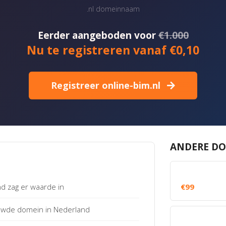
.nl domeinnaam
Eerder aangeboden voor
€1.000
Nu te registreren vanaf €0,10
Registreer online-bim.nl
ANDERE DO
 zag er waarde in
€99
uwde domein in Nederland