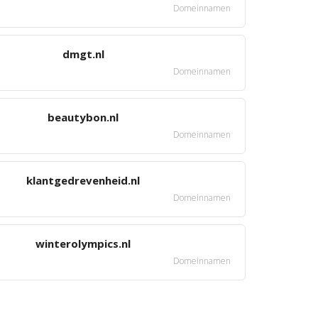
Domeinnamen
dmgt.nl
Domeinnamen
beautybon.nl
Domeinnamen
klantgedrevenheid.nl
Domeinnamen
winterolympics.nl
Domeinnamen