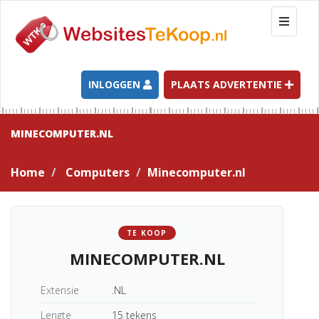
T
o
g
g
l
INLOGGEN
PLAATS ADVERTENTIE
e
n
a
MINECOMPUTER.NL
v
i
Home
Computers
Minecomputer.nl
g
a
t
i
TE KOOP
o
MINECOMPUTER.NL
n
Extensie
.NL
Lengte
15 tekens