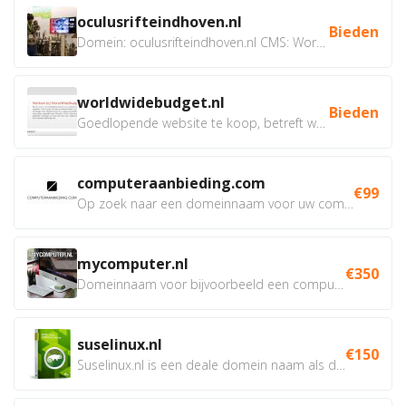
oculusrifteindhoven.nl
Bieden
Domein: oculusrifteindhoven.nl CMS: WordPress Doel: Verhuur...
worldwidebudget.nl
Bieden
Goedlopende website te koop, betreft worldwidebudget.nl...
computeraanbieding.com
€99
Op zoek naar een domeinnaam voor uw computer webshop, of van...
mycomputer.nl
€350
Domeinnaam voor bijvoorbeeld een computer webshop of...
suselinux.nl
€150
Suselinux.nl is een deale domein naam als dienstverlener...