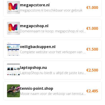
megapcstore.nl
€1.000
megapcstore.nl beschikbaar voor gebruik
megapcshop.nl
€1.000
Domeinnaam te koop: megapcshop.nl volledig beschikbaar samen...
veiligbackuppen.nl
€1.500
Complete website voor het verkopen van online backup...
laptopshop.nu
€2.500
LaptopShop.nu biedt u altijd de juiste keuze, met de beste...
tennis-point.shop
€2.495
Mooie naam voor de verkoop van tennisartikelen. Uiteraard...