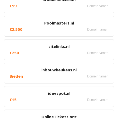
€99
Domeinnamen
Poolmasters.nl
€2.500
Domeinnamen
sitelinks.nl
€250
Domeinnamen
inbouwkeukens.nl
Bieden
Domeinnamen
idevspot.nl
€15
Domeinnamen
OnlineTickets.org