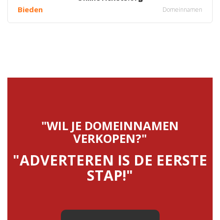
Bieden
Domeinnamen
"WIL JE DOMEINNAMEN
VERKOPEN?"
"ADVERTEREN IS DE EERSTE
STAP!"