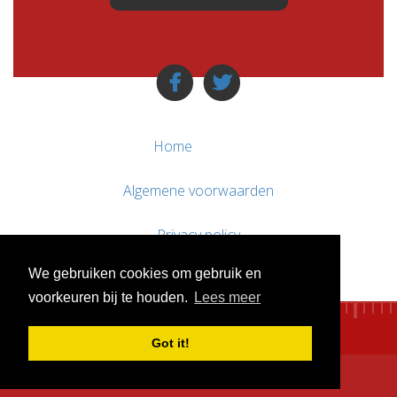
Home
Algemene voorwaarden
Privacy policy
We gebruiken cookies om gebruik en
Contact / Support
voorkeuren bij te houden.
Lees meer
Got it!
© WebsitesTeKoop.nl 2010 - 2026