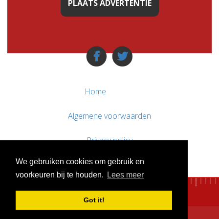
PLAATS ADVERTENTIE
Home
Algemene voorwaarden
Privacy policy
We gebruiken cookies om gebruik en
Contact / Support
voorkeuren bij te houden.
Lees meer
Got it!