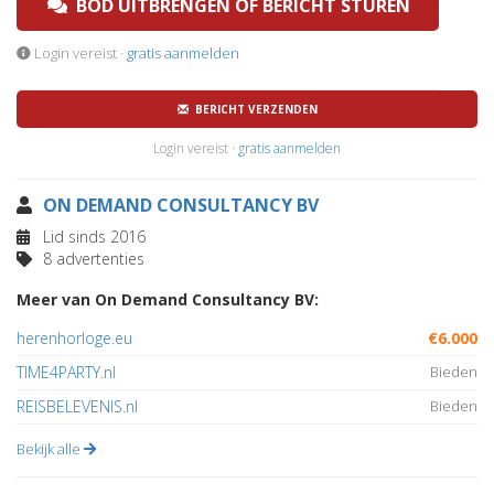
BOD UITBRENGEN OF BERICHT STUREN
Login vereist ·
gratis aanmelden
BERICHT VERZENDEN
Login vereist ·
gratis aanmelden
ON DEMAND CONSULTANCY BV
Lid sinds 2016
8 advertenties
Meer van On Demand Consultancy BV:
herenhorloge.eu
€6.000
TIME4PARTY.nl
Bieden
REISBELEVENIS.nl
Bieden
Bekijk alle