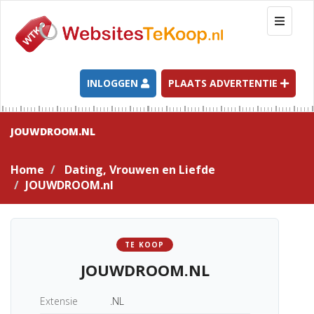
T
o
g
g
l
INLOGGEN
PLAATS ADVERTENTIE
e
n
a
JOUWDROOM.NL
v
i
Home
Dating, Vrouwen en Liefde
g
JOUWDROOM.nl
a
t
i
o
TE KOOP
n
JOUWDROOM.NL
Extensie
.NL