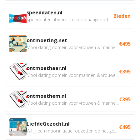
speeddaten.nl
Bieden
Speeddaten.nl wordt te koop aangeboden. De site voor single...
ontmoeting.net
€495
Mooi dating domein voor vrouwen & mannen die op zoek...
ontmoethaar.nl
€395
Mooi dating domein voor mannen & vrouwen die op zoek...
ontmoethem.nl
€395
Mooi dating domein voor vrouwen & mannen die op zoek...
LiefdeGezocht.nl
€495
Wil jij een mooi initiatief opzetten op het gebied van...