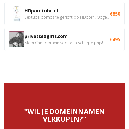
HDporntube.nl
€850
Sextube pornosite gericht op HDporn. Opgezet in WP, maakt...
privatsexgirls.com
€495
Mooi Cam domein voor een scherpe prijs!.
"WIL JE DOMEINNAMEN
VERKOPEN?"