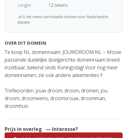
Lengte
12 tekens
.nl is het meest vertrouwde domein voor Nederlandse
klanten
OVER DIT DOMEIN
Te koop NL domeinnaam: JOUWDROOM.NL ~ Mooie
passende duidelijke doelgerichte domeinnaam breed
inzetbaar, bekend sinds Koningsdag! Voor nog meer
domeinnamen, zie ook andere advertenties !!
Trefwoorden: jouw droom, droom, dromen, jou
droom, droomwens, droomvrouw, droomman,
droomhuis
Prijs in overleg
— Interesse?