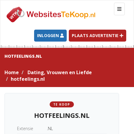
T
o
g
g
l
INLOGGEN
PLAATS ADVERTENTIE
e
n
a
HOTFEELINGS.NL
v
i
Home
Dating, Vrouwen en Liefde
g
hotfeelings.nl
a
t
i
o
TE KOOP
n
HOTFEELINGS.NL
Extensie
.NL