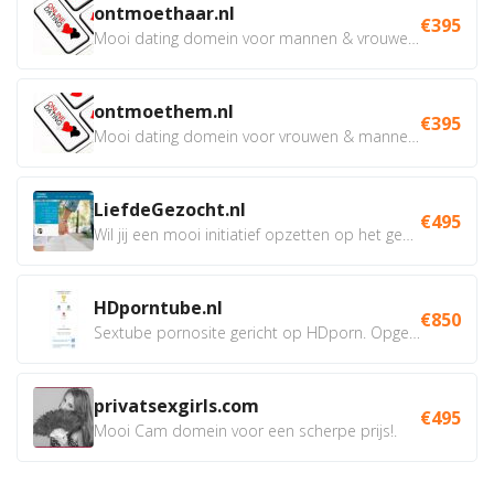
ontmoethaar.nl
€395
Mooi dating domein voor mannen & vrouwen die op zoek...
ontmoethem.nl
€395
Mooi dating domein voor vrouwen & mannen die op zoek...
LiefdeGezocht.nl
€495
Wil jij een mooi initiatief opzetten op het gebied van...
HDporntube.nl
€850
Sextube pornosite gericht op HDporn. Opgezet in WP, maakt...
privatsexgirls.com
€495
Mooi Cam domein voor een scherpe prijs!.