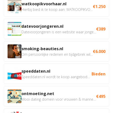
watkoopikvoorhaar.nl
€1.250
Hierbij bied ik te koop aan: WATKOOPIKVOORHAAR.NL Deze...
datevoorjongeren.nl
€389
Datevoorjongeren is een website waar jongeren elkaar kunnen...
smoking-beauties.nl
€6.000
Om persoonlijke redenen en tijdgebrek wil ik mijn site...
speeddaten.nl
Bieden
Speeddaten.nl wordt te koop aangeboden. De site voor single...
ontmoeting.net
€495
Mooi dating domein voor vrouwen & mannen die op zoek...