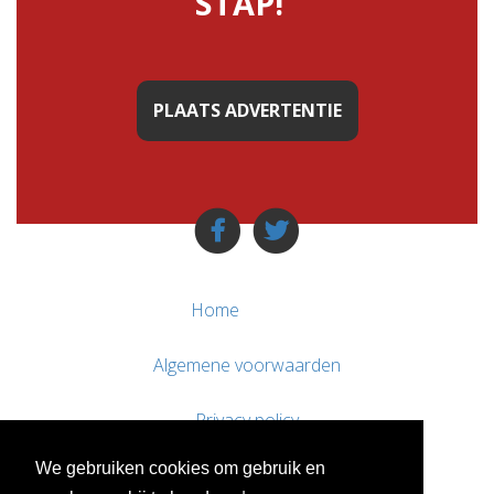
STAP!"
PLAATS ADVERTENTIE
Home
Algemene voorwaarden
Privacy policy
We gebruiken cookies om gebruik en
Contact / Support