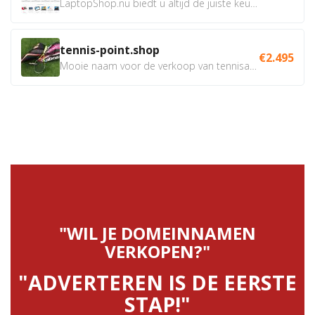
LaptopShop.nu biedt u altijd de juiste keuze, met de beste...
tennis-point.shop
€2.495
Mooie naam voor de verkoop van tennisartikelen. Uiteraard...
"WIL JE DOMEINNAMEN
VERKOPEN?"
"ADVERTEREN IS DE EERSTE
STAP!"