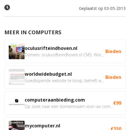
Geplaatst op 03-05-2013
MEER IN COMPUTERS
oculusrifteindhoven.nl
Bieden
Domein: oculusrifteindhoven.nl CMS: WordPress Doel: Verhuur...
worldwidebudget.nl
Bieden
Goedlopende website te koop, betreft worldwidebudget.nl...
computeraanbieding.com
€99
Op zoek naar een domeinnaam voor uw computer webshop, of van...
mycomputer.nl
€350