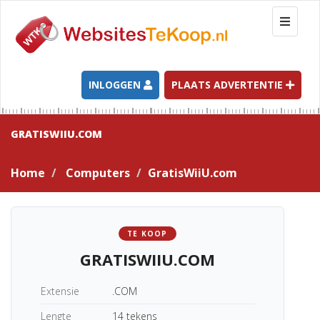
T
o
g
g
l
INLOGGEN
PLAATS ADVERTENTIE
e
n
a
GRATISWIIU.COM
v
i
Home
Computers
GratisWiiU.com
g
a
t
i
TE KOOP
o
GRATISWIIU.COM
n
Extensie
.COM
Lengte
14 tekens