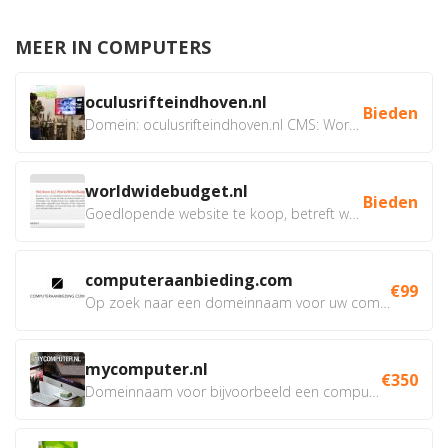
MEER IN COMPUTERS
oculusrifteindhoven.nl
Bieden
Domein: oculusrifteindhoven.nl CMS: WordPress Doel: Verhuur...
worldwidebudget.nl
Bieden
Goedlopende website te koop, betreft worldwidebudget.nl...
computeraanbieding.com
€99
Op zoek naar een domeinnaam voor uw computer webshop, of van...
mycomputer.nl
€350
Domeinnaam voor bijvoorbeeld een computer webshop of...