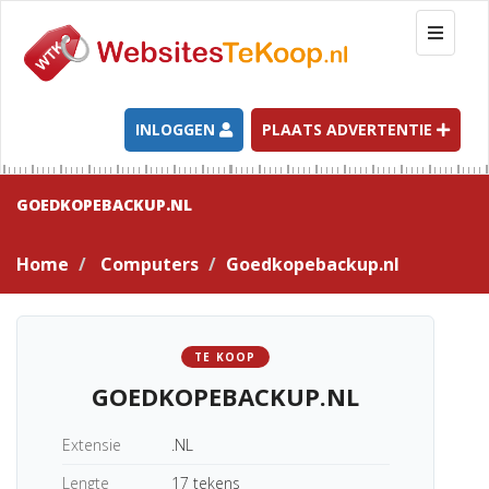
T
o
g
g
l
INLOGGEN
PLAATS ADVERTENTIE
e
n
a
GOEDKOPEBACKUP.NL
v
i
Home
Computers
Goedkopebackup.nl
g
a
t
i
TE KOOP
o
GOEDKOPEBACKUP.NL
n
Extensie
.NL
Lengte
17 tekens