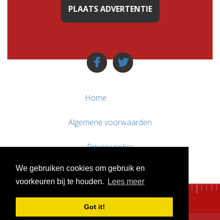
PLAATS ADVERTENTIE
Home
Algemene voorwaarden
Privacy policy
We gebruiken cookies om gebruik en
Contact / Support
voorkeuren bij te houden.
Lees meer
Got it!