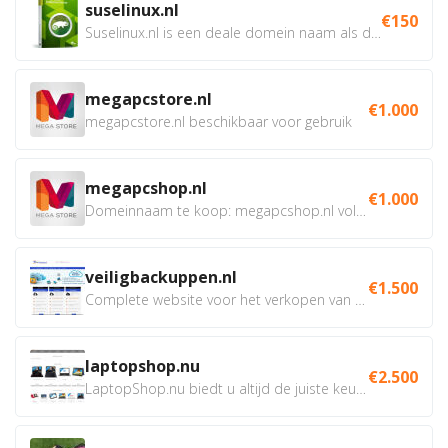
suselinux.nl
€150
Suselinux.nl is een deale domein naam als dienstverlener...
megapcstore.nl
€1.000
megapcstore.nl beschikbaar voor gebruik
megapcshop.nl
€1.000
Domeinnaam te koop: megapcshop.nl volledig beschikbaar samen...
veiligbackuppen.nl
€1.500
Complete website voor het verkopen van online backup...
laptopshop.nu
€2.500
LaptopShop.nu biedt u altijd de juiste keuze, met de beste...