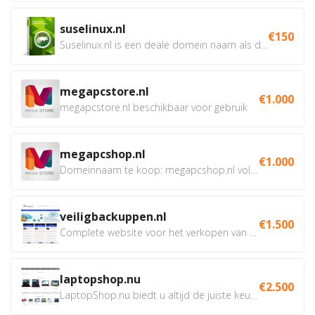
suselinux.nl
€150
Suselinux.nl is een deale domein naam als dienstverlener...
megapcstore.nl
€1.000
megapcstore.nl beschikbaar voor gebruik
megapcshop.nl
€1.000
Domeinnaam te koop: megapcshop.nl volledig beschikbaar samen...
veiligbackuppen.nl
€1.500
Complete website voor het verkopen van online backup...
laptopshop.nu
€2.500
LaptopShop.nu biedt u altijd de juiste keuze, met de beste...