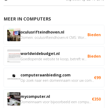
MEER IN COMPUTERS
oculusrifteindhoven.nl
Bieden
Domein: oculusrifteindhoven.nl CMS: WordPress Doel: Verhuur...
worldwidebudget.nl
Bieden
Goedlopende website te koop, betreft worldwidebudget.nl...
computeraanbieding.com
€99
Op zoek naar een domeinnaam voor uw computer webshop, of van...
mycomputer.nl
€350
Domeinnaam voor bijvoorbeeld een computer webshop of...