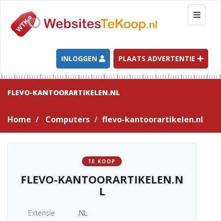
T
o
g
g
l
INLOGGEN
PLAATS ADVERTENTIE
e
n
a
FLEVO-KANTOORARTIKELEN.NL
v
i
Home
Computers
flevo-kantoorartikelen.nl
g
a
t
i
TE KOOP
o
FLEVO-KANTOORARTIKELEN.N
n
L
Extensie
.NL