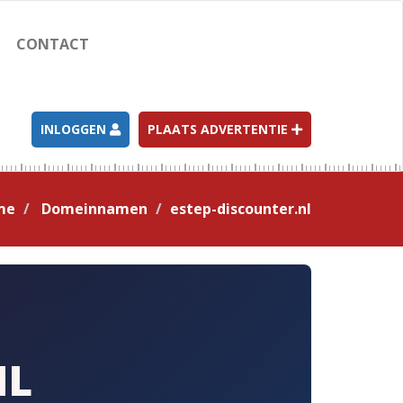
CONTACT
INLOGGEN
PLAATS ADVERTENTIE
me
Domeinnamen
estep-discounter.nl
NL