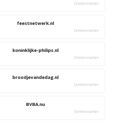
Domeinnamen
feestnetwerk.nl
Domeinnamen
koninklijke-philips.nl
Domeinnamen
broodjevandedag.nl
Domeinnamen
BVBA.nu
Domeinnamen