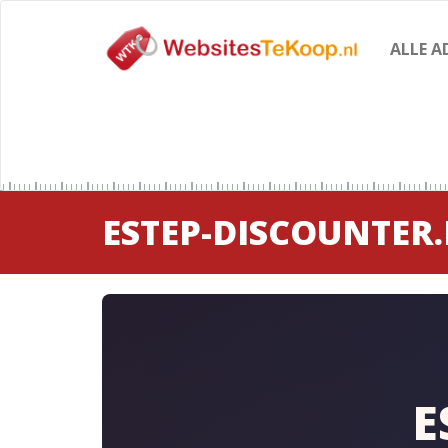
ALLE A
ESTEP-DISCOUNTER
E