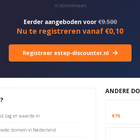
.nl domeinnaam
Eerder aangeboden voor
€9.500
Nu te registreren vanaf €0,10
Registreer estep-discounter.nl
ANDERE DO
?
 zag er waarde in
€75
uwde domein in Nederland