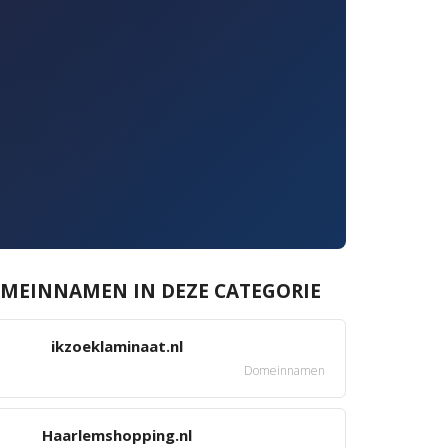
MEINNAMEN IN DEZE CATEGORIE
ikzoeklaminaat.nl
Domeinnamen
Haarlemshopping.nl