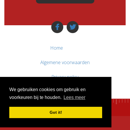
Home
Algemene voorwaarden
Privacy policy
We gebruiken cookies om gebruik en
Contact / Support
voorkeuren bij te houden.
Lees meer
Got it!
© WebsitesTeKoop.nl 2010 - 2026