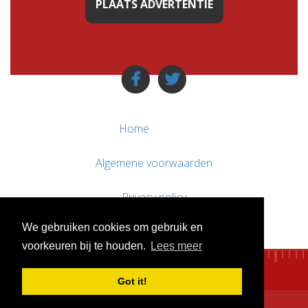
PLAATS ADVERTENTIE
Home
Algemene voorwaarden
Privacy policy
We gebruiken cookies om gebruik en
Contact / Support
voorkeuren bij te houden.
Lees meer
Got it!