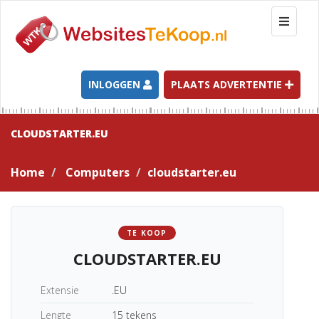
T
o
g
g
l
INLOGGEN
PLAATS ADVERTENTIE
e
n
a
CLOUDSTARTER.EU
v
i
Home
Computers
cloudstarter.eu
g
a
t
i
TE KOOP
o
CLOUDSTARTER.EU
n
Extensie
.EU
Lengte
15 tekens