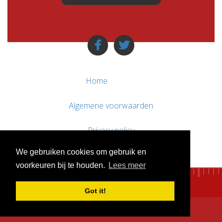
Home
Algemene voorwaarden
Privacy policy
We gebruiken cookies om gebruik en
Contact / Support
voorkeuren bij te houden.
Lees meer
Got it!
© WebsitesTeKoop.nl 2010 - 2026