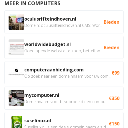
MEER IN COMPUTERS
oculusrifteindhoven.nl
Bieden
Domein: oculusrifteindhoven.nl CMS: WordPress Doel: Verhuur...
worldwidebudget.nl
Bieden
Goedlopende website te koop, betreft worldwidebudget.nl...
computeraanbieding.com
€99
Op zoek naar een domeinnaam voor uw computer webshop, of van...
mycomputer.nl
€350
Domeinnaam voor bijvoorbeeld een computer webshop of...
suselinux.nl
€150
Suselinux.nl is een deale domein naam als dienstverlener...