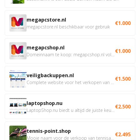
megapcstore.nl
€1.000
megapcstore.nl beschikbaar voor gebruik
megapcshop.nl
€1.000
Domeinnaam te koop: megapcshop.nl volledig beschikbaar samen...
veiligbackuppen.nl
€1.500
Complete website voor het verkopen van online backup...
laptopshop.nu
€2.500
LaptopShop.nu biedt u altijd de juiste keuze, met de beste...
tennis-point.shop
€2.495
Mooie naam voor de verkoop van tennisartikelen. Uiteraard...