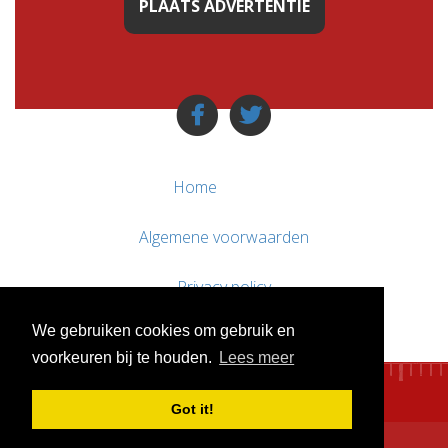
PLAATS ADVERTENTIE
Home
Algemene voorwaarden
Privacy policy
We gebruiken cookies om gebruik en
Contact / Support
voorkeuren bij te houden.
Lees meer
Got it!