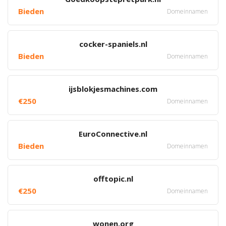
Bieden
Domeinnamen
cocker-spaniels.nl
Bieden
Domeinnamen
ijsblokjesmachines.com
€250
Domeinnamen
EuroConnective.nl
Bieden
Domeinnamen
offtopic.nl
€250
Domeinnamen
wonen.org