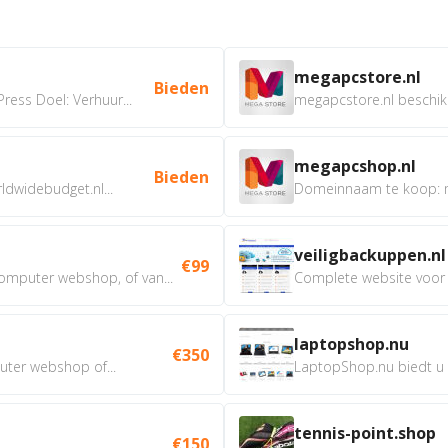
megapcstore.nl
Bieden
ress Doel: Verhuur...
megapcstore.nl beschik
megapcshop.nl
Bieden
dwidebudget.nl...
veiligbackuppen.nl
€99
mputer webshop, of van...
Complete website voor 
laptopshop.nu
€350
ter webshop of...
LaptopShop.nu biedt u al
tennis-point.shop
€150