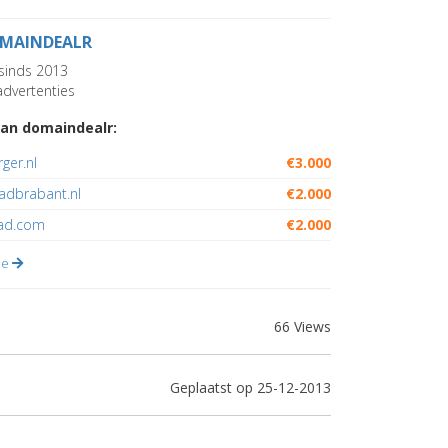
MAINDEALR
sinds 2013
dvertenties
an domaindealr:
ger.nl
€3.000
dbrabant.nl
€2.000
pad.com
€2.000
lle
66 Views
Geplaatst op 25-12-2013