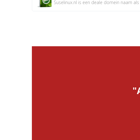
Suselinux.nl is een deale domein naam als d
"