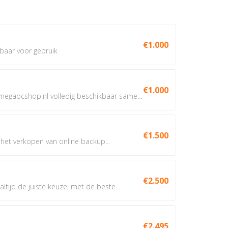
€1.000
baar voor gebruik
€1.000
Domeinnaam te koop: megapcshop.nl volledig beschikbaar samen...
€1.500
het verkopen van online backup...
€2.500
tijd de juiste keuze, met de beste...
€2.495