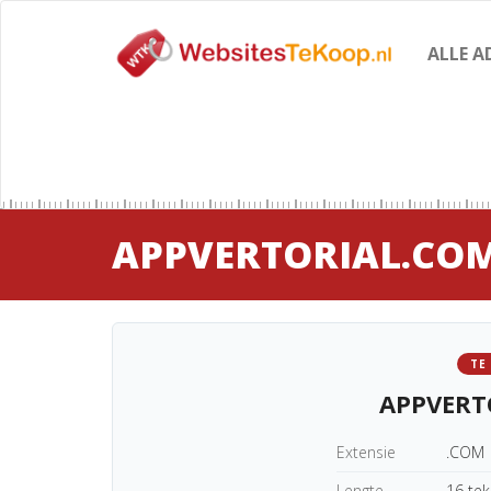
ALLE A
APPVERTORIAL.CO
TE
APPVERT
Extensie
.COM
Lengte
16 te