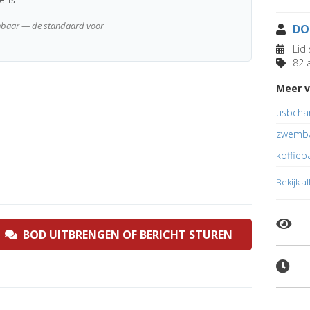
enbaar — de standaard voor
DO
Lid 
82 a
Meer v
usbchar
zwemba
koffie
Bekijk a
BOD UITBRENGEN OF BERICHT STUREN