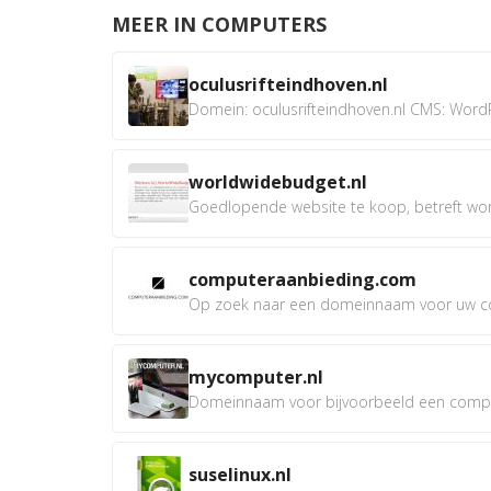
MEER IN COMPUTERS
oculusrifteindhoven.nl
Domein: oculusrifteindhoven.nl CMS: WordP
worldwidebudget.nl
Goedlopende website te koop, betreft worl
computeraanbieding.com
Op zoek naar een domeinnaam voor uw co
mycomputer.nl
Domeinnaam voor bijvoorbeeld een compu
suselinux.nl