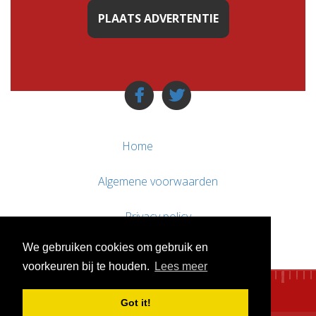
PLAATS ADVERTENTIE
Home
Algemene voorwaarden
Privacy policy
We gebruiken cookies om gebruik en
Contact / Support
voorkeuren bij te houden.
Lees meer
Got it!