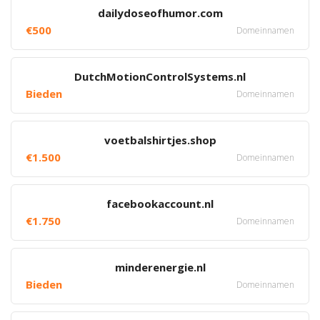
dailydoseofhumor.com
€500
Domeinnamen
DutchMotionControlSystems.nl
Bieden
Domeinnamen
voetbalshirtjes.shop
€1.500
Domeinnamen
facebookaccount.nl
€1.750
Domeinnamen
minderenergie.nl
Bieden
Domeinnamen