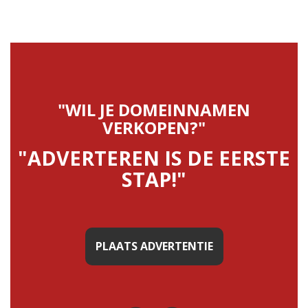
"WIL JE DOMEINNAMEN
VERKOPEN?"
"ADVERTEREN IS DE EERSTE
STAP!"
PLAATS ADVERTENTIE