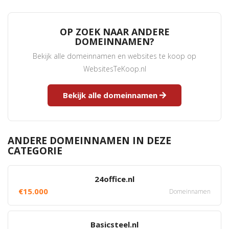
OP ZOEK NAAR ANDERE
DOMEINNAMEN?
Bekijk alle domeinnamen en websites te koop op
WebsitesTeKoop.nl
Bekijk alle domeinnamen
ANDERE DOMEINNAMEN IN DEZE
CATEGORIE
24office.nl
€15.000
Domeinnamen
Basicsteel.nl