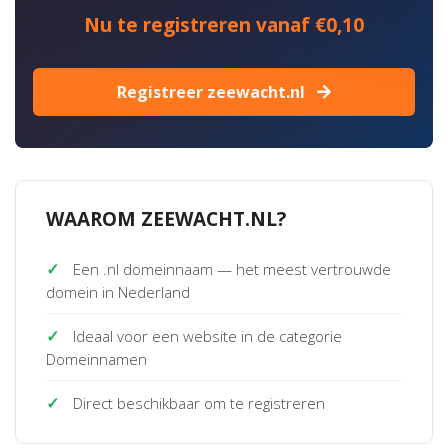
Nu te registreren vanaf €0,10
Registreer zeewacht.nl
WAAROM ZEEWACHT.NL?
✓
Een .nl domeinnaam — het meest vertrouwde
domein in Nederland
✓
Ideaal voor een website in de categorie
Domeinnamen
✓
Direct beschikbaar om te registreren