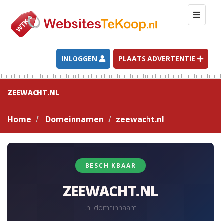
T
o
g
g
l
INLOGGEN
PLAATS ADVERTENTIE
e
n
a
ZEEWACHT.NL
v
i
Home
Domeinnamen
zeewacht.nl
g
a
t
i
o
BESCHIKBAAR
n
ZEEWACHT.NL
.nl domeinnaam