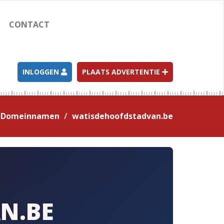
CONTACT
INLOGGEN
PLAATS ADVERTENTIE
Domeinnamen
watisdehoofdstadvan.be
N.BE