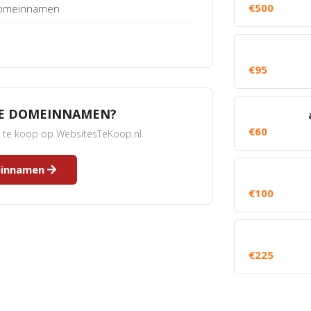
€500
 Domeinnamen
€95
RE DOMEINNAMEN?
€60
s te koop op WebsitesTeKoop.nl
meinnamen
€100
€225