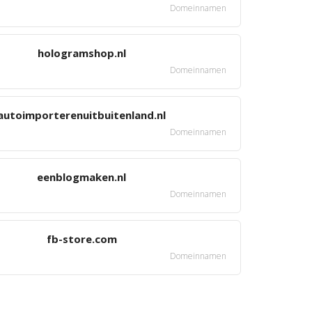
Domeinnamen
hologramshop.nl
Domeinnamen
autoimporterenuitbuitenland.nl
Domeinnamen
eenblogmaken.nl
Domeinnamen
fb-store.com
Domeinnamen