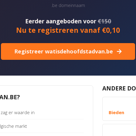
.be domeinnaam
Eerder aangeboden voor
€150
Nu te registreren vanaf €0,10
Registreer watisdehoofdstadvan.be
ANDERE DO
AN.BE?
zag er waarde in
Bieden
gische markt