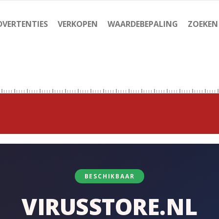
DVERTENTIES
VERKOPEN
WAARDEBEPALING
ZOEKEN
BESCHIKBAAR
VIRUSSTORE.NL