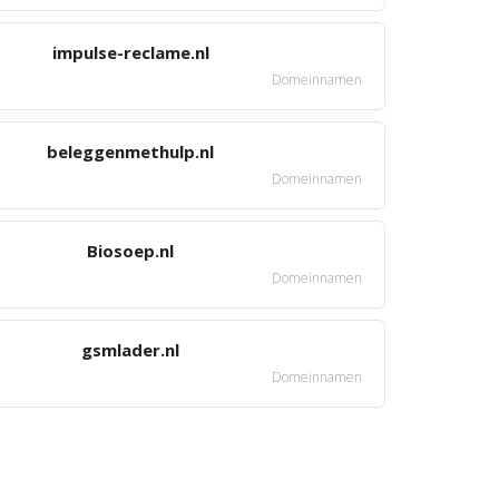
impulse-reclame.nl
Domeinnamen
beleggenmethulp.nl
Domeinnamen
Biosoep.nl
Domeinnamen
gsmlader.nl
Domeinnamen