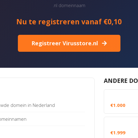
.nl domeinnaam
Nu te registreren vanaf €0,10
Registreer Virusstore.nl
ANDERE DO
uwde domein in Nederland
€1.000
 Domeinnamen
€1.999