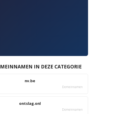
MEINNAMEN IN DEZE CATEGORIE
nv.be
Domeinnamen
ontslag.onl
Domeinnamen