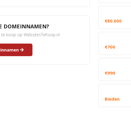
€80.000
RE DOMEINNAMEN?
s te koop op WebsitesTeKoop.nl
€700
meinnamen
€990
Bieden