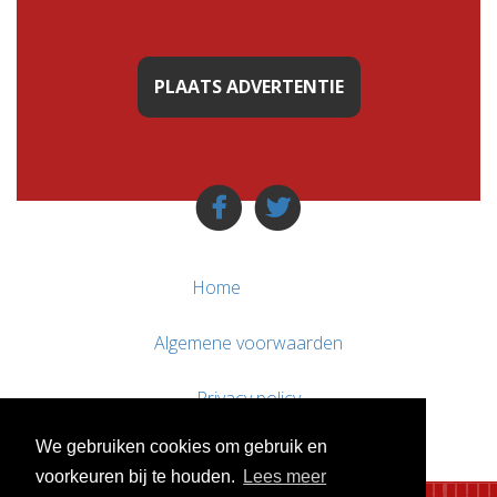
PLAATS ADVERTENTIE
Home
Algemene voorwaarden
Privacy policy
We gebruiken cookies om gebruik en
Contact / Support
voorkeuren bij te houden.
Lees meer