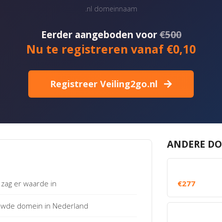
.nl domeinnaam
Eerder aangeboden voor
€500
Nu te registreren vanaf €0,10
Registreer Veiling2go.nl
ANDERE DO
zag er waarde in
€277
uwde domein in Nederland