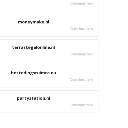
Domeinnamen
moneymake.nl
Domeinnamen
terrastegelonline.nl
Domeinnamen
bestedingsruimte.nu
Domeinnamen
partystation.nl
Domeinnamen