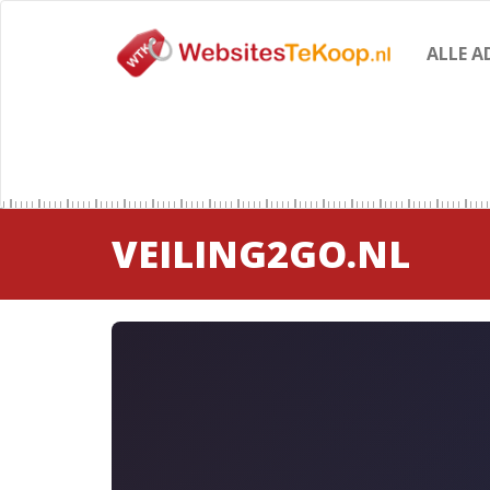
ALLE A
VEILING2GO.NL