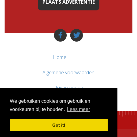
PLAATS ADVERTENTIE
Home
Algemene voorwaarden
Privacy policy
We gebruiken cookies om gebruik en
Contact / Support
voorkeuren bij te houden.
Lees meer
Got it!