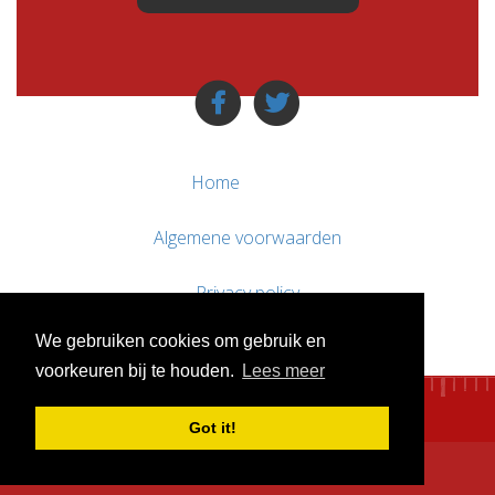
Home
Algemene voorwaarden
Privacy policy
We gebruiken cookies om gebruik en
Contact / Support
voorkeuren bij te houden.
Lees meer
Got it!
© WebsitesTeKoop.nl 2010 - 2026