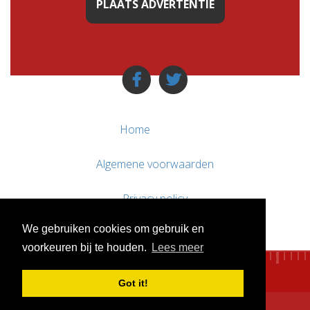
PLAATS ADVERTENTIE
Home
Algemene voorwaarden
Privacy policy
We gebruiken cookies om gebruik en
Contact / Support
voorkeuren bij te houden.
Lees meer
Got it!