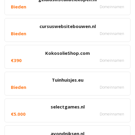
Bieden
Domeinnamen
cursuswebsitebouwen.nl
Bieden
Domeinnamen
KokosolieShop.com
€390
Domeinnamen
Tuinhuisjes.eu
Bieden
Domeinnamen
selectgames.nl
€5.000
Domeinnamen
avondniksen.nl