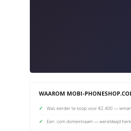
WAAROM MOBI-PHONESHOP.CO
✓
Was eerder te koop voor €2.400 — iemand
✓
Een .com domeinnaam — wereldwijd her