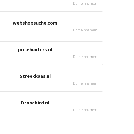
Domeinnamen
webshopsuche.com
Domeinnamen
pricehunters.nl
Domeinnamen
Streekkaas.nl
Domeinnamen
Dronebird.nl
Domeinnamen