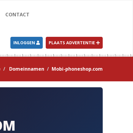
CONTACT
INLOGGEN
PLAATS ADVERTENTIE
e
Domeinnamen
Mobi-phoneshop.com
OM