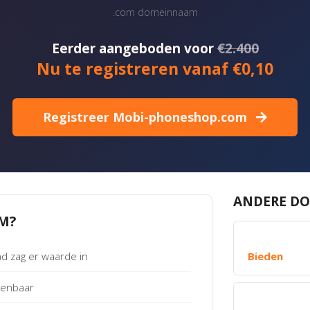
.com domeinnaam
Eerder aangeboden voor
€2.400
Nu te registreren vanaf €0,10
Registreer Mobi-phoneshop.com
ANDERE DO
M?
 zag er waarde in
Bieden
kenbaar