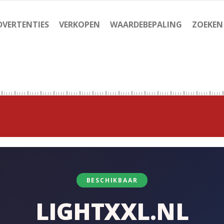
DVERTENTIES
VERKOPEN
WAARDEBEPALING
ZOEKEN
BESCHIKBAAR
LIGHTXXL.NL