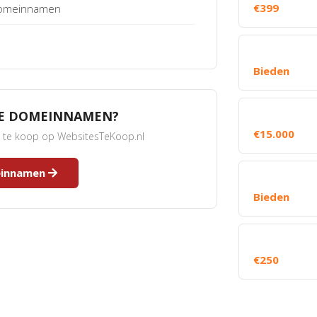
€399
 Domeinnamen
Bieden
RE DOMEINNAMEN?
€15.000
s te koop op WebsitesTeKoop.nl
meinnamen
Bieden
€250