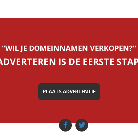
"WIL JE DOMEINNAMEN VERKOPEN?"
ADVERTEREN IS DE EERSTE STAP
PLAATS ADVERTENTIE