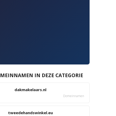
MEINNAMEN IN DEZE CATEGORIE
dakmakelaars.nl
Domeinnamen
tweedehandswinkel.eu