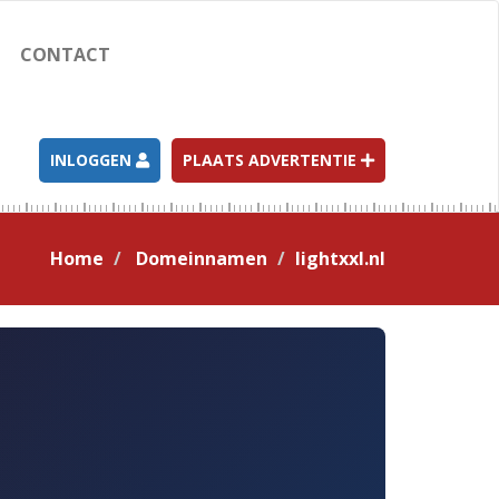
CONTACT
INLOGGEN
PLAATS ADVERTENTIE
Home
Domeinnamen
lightxxl.nl