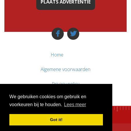
PLAATS ADVERTENTIE
Home
Algemene voorwaarden
Privacy policy
We gebruiken cookies om gebruik en
Contact / Support
voorkeuren bij te houden.
Lees meer
Got it!