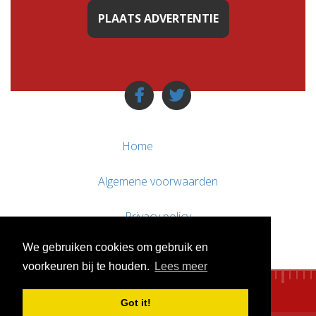
PLAATS ADVERTENTIE
Home
Algemene voorwaarden
Privacy policy
We gebruiken cookies om gebruik en
Contact / Support
voorkeuren bij te houden.
Lees meer
Got it!